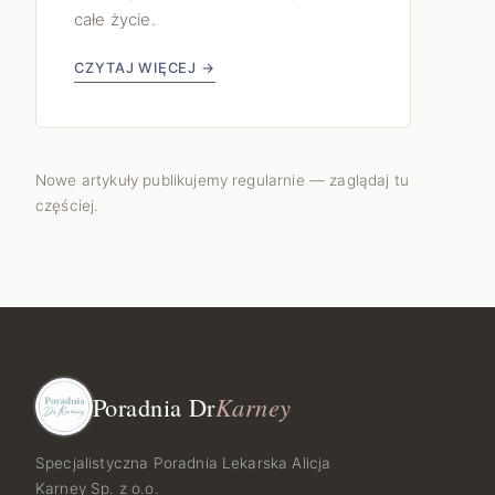
całe życie.
CZYTAJ WIĘCEJ →
Nowe artykuły publikujemy regularnie — zaglądaj tu
częściej.
Poradnia Dr
Karney
Specjalistyczna Poradnia Lekarska Alicja
Karney Sp. z o.o.