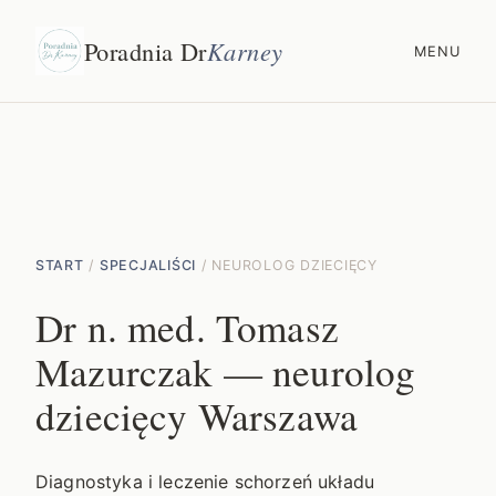
Poradnia Dr
Karney
MENU
START
/
SPECJALIŚCI
/ NEUROLOG DZIECIĘCY
Dr n. med. Tomasz
Mazurczak — neurolog
dziecięcy Warszawa
Diagnostyka i leczenie schorzeń układu